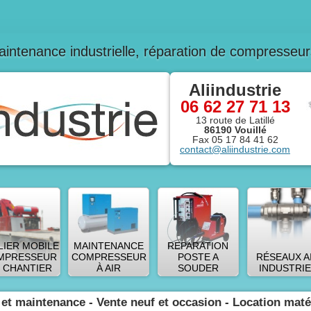
maintenance industrielle, réparation de compresseu
Aliindustrie
06 62 27 71 13
13 route de Latillé
86190
Vouillé
Fax
05 17 84 41 62
contact@aliindustrie.com
Aller au contenu
LIER MOBILE
MAINTENANCE
REPARATION
MPRESSEUR
COMPRESSEUR
POSTE A
RÉSEAUX A
 CHANTIER
À AIR
SOUDER
INDUSTRIE
n et maintenance - Vente neuf et occasion - Location matér