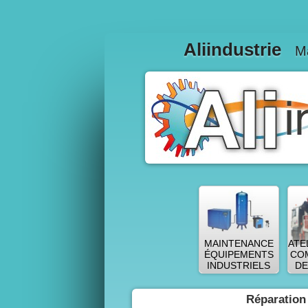
Aliindustrie
MAINTENANCE
ATE
ÉQUIPEMENTS
CO
INDUSTRIELS
DE
Réparatio